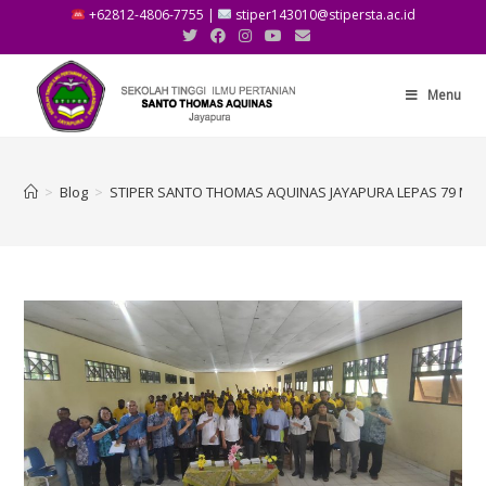
+62812-4806-7755 |
stiper143010@stipersta.ac.id
Menu
>
Blog
>
STIPER SANTO THOMAS AQUINAS JAYAPURA LEPAS 79 MAHA